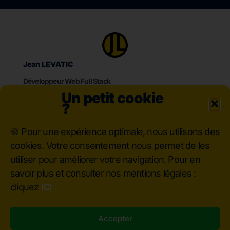
Jean LEVATIC
Développeur Web Full Stack
Un petit cookie
?
🍪 Pour une expérience optimale, nous utilisons des
Me contacter
cookies. Votre consentement nous permet de les
06 73 60 04 40
utiliser pour améliorer votre navigation. Pour en
contact@jlevatic.fr
savoir plus et consulter nos mentions légales :
cliquez
ICI
Accepter