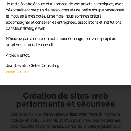
Je reste à votre écoute et au service de vos projets numériques, avec
Afin de garantir une visibilité optimale sur Google et d’autres
désormais encore plus de ressources et une petite équipe passionnée
moteurs de recherche, je vous accompagne dans la création de
et motivée à mes côtés. Ensemble, nous sommes prêts à
contenu pertinent et optimisé pour le référencement naturel.
accompagner et conseiller les entreprises, associations et institutions
J’effectue des audits SEO, des analyses de mots-clés et des
dans leur stratégie web.
ajustements techniques pour assurer que votre site atteint son
plein potentiel en matière de classement dans les moteurs de
N’hésitez pas à nous contacter pour échanger sur votre projet ou
recherche.
simplement prendre conseil.
À très bientôt,
Jean Levatic / Seker Consulting
www.sekco.fr
Création de sites web
performants et sécurisés
Spécialisé dans la conception de sites WordPress, je maîtrise le
codage en PHP, JS, HTML et CSS pour créer des plateformes
web robustes et performantes. Je fais de la veille régulière pour